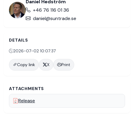
Daniel Hedström
Governance
+46 76 116 01 36
daniel@suntrade.se
DETAILS
2026-07-02 10:07:37
Copy link
X
Print
ATTACHMENTS
Release