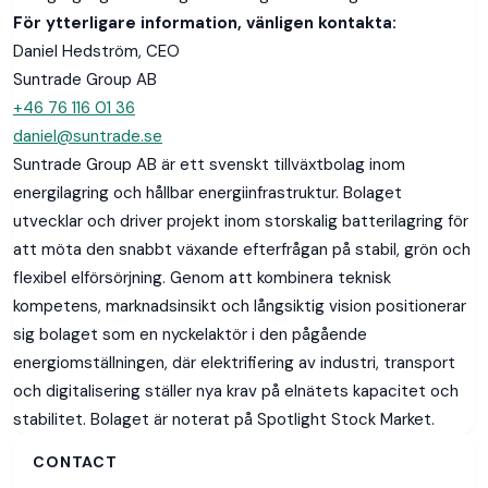
För ytterligare information, vänligen kontakta:
Daniel Hedström, CEO
Suntrade Group AB
+46 76 116 01 36
daniel@suntrade.se
Suntrade Group AB är ett svenskt tillväxtbolag inom
energilagring och hållbar energiinfrastruktur. Bolaget
utvecklar och driver projekt inom storskalig batterilagring för
att möta den snabbt växande efterfrågan på stabil, grön och
flexibel elförsörjning. Genom att kombinera teknisk
Home
kompetens, marknadsinsikt och långsiktig vision positionerar
sig bolaget som en nyckelaktör i den pågående
Media
energiomställningen, där elektrifiering av industri, transport
och digitalisering ställer nya krav på elnätets kapacitet och
About
stabilitet. Bolaget är noterat på Spotlight Stock Market.
Investor
CONTACT