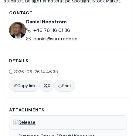
stabilitet. Bolaget är noterat på Spotlight Stock Market.
CONTACT
Daniel Hedström
+46 76 116 01 36
daniel@suntrade.se
DETAILS
2026-06-26 14:46:35
Copy link
X
Print
Home
ATTACHMENTS
Release
Media