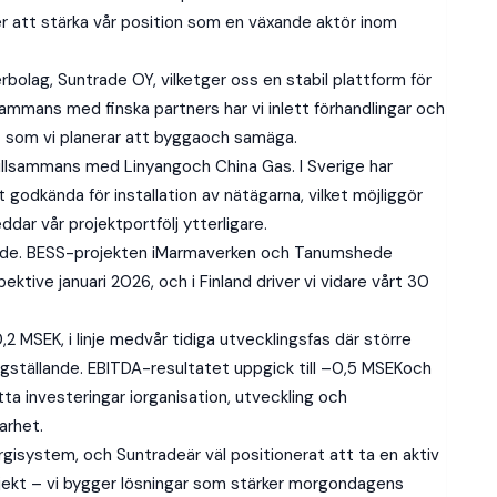
ter att stärka vår position som en växande aktör inom
erbolag, Suntrade OY, vilketger oss en stabil plattform för
ammans med finska partners har vi inlett förhandlingar och
 som vi planerar att byggaoch samäga.
tillsammans med Linyangoch China Gas. I Sverige har
godkända för installation av nätägarna, vilket möjliggör
dar vår projektportfölj ytterligare.
rande. BESS-projekten iMarmaverken och Tanumshede
tive januari 2026, och i Finland driver vi vidare vårt 30
 MSEK, i linje medvår tidiga utvecklingsfas där större
gställande. EBITDA-resultatet uppgick till –0,5 MSEKoch
tta investeringar iorganisation, utveckling och
arhet.
ergisystem, och Suntradeär väl positionerat att ta en aktiv
projekt – vi bygger lösningar som stärker morgondagens