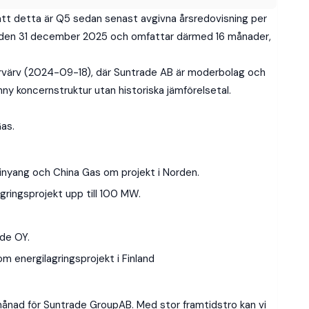
 att detta är Q5 sedan senast avgivna årsredovisning per
sden 31 december 2025 och omfattar därmed 16 månader,
 förvärv (2024-09-18), där Suntrade AB är moderbolag och
y koncernstruktur utan historiska jämförelsetal.
as.
Linyang och China Gas om projekt i Norden.
agringsprojekt upp till 100 MW.
ade OY.
m energilagringsprojekt i Finland
månad för Suntrade GroupAB. Med stor framtidstro kan vi