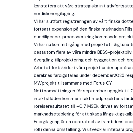
konstatera att våra strategiska initiativfortsät
nordiskenergilagring.
Vi har slutfört registreringen av vårt finska dott
fortsatt expansion på den finska marknaden.Tills
duediligence-processer kring kommande projekt
Vi har nu kommit igång med projektet i Sigtuna 
dessutom flera av våra mindre BESS-projektblivit 
övergång tillprojektering och byggnation och bred
Arbetet fortskrider i våra projekt under uppfö
beräknas färdigställas under december2025 respek
MWprojekt tillsammans med Forus OY.
Nettoomsättningen för september uppgick till 0,2
intäktsflöden kommer i takt medprojektens färdi
rörelseresultatet till –0,7 MSEK, drivet av fortsa
marknadsetablering för att skapa långsiktigskalb
Energilagring är en central del av framtidens en
roll i denna omställning. Vi utvecklar intebara 