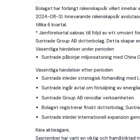
Bolaget har förlängt räkenskapsår vilket innebär
2024-08-31. Innevarande räkenskapsår avsluta
tillika 6 kvartal.
* Jämförelsetal saknas till följd av ett omvänt
Home
Suntrade Group AB dotterbolag. Detta skapar enn
Väsentliga händelser under perioden
Media
Suntrade påbörjar miljonsatsning med China G
About
Väsentliga händelser efter perioden
Suntrade inleder strategisk förhandling med 
Investor
Suntrade ingår avtal om försäljning av energil
Suntrade Group AB renodlar verksamheten.
Governance
Bolaget registrerar finskt dotterbolag, Suntr
Suntrade inleder internationell expansion geno
Kära aktieägare,
September har varit en viktig och framåtriktad 