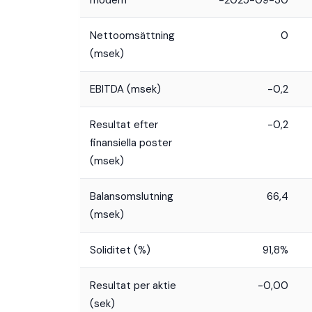
modern
-2025-09-30
Nettoomsättning
0
(msek)
EBITDA (msek)
-0,2
Resultat efter
-0,2
finansiella poster
(msek)
Balansomslutning
66,4
(msek)
Soliditet (%)
91,8%
Resultat per aktie
-0,00
(sek)