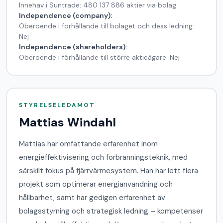
Innehav i Suntrade: 480 137 886 aktier via bolag
Independence (company):
Oberoende i förhållande till bolaget och dess ledning:
Nej
Independence (shareholders):
Oberoende i förhållande till större aktieägare: Nej
STYRELSELEDAMOT
Mattias Windahl
Home
Mattias har omfattande erfarenhet inom
Media
energieffektivisering och förbränningsteknik, med
särskilt fokus på fjärrvärmesystem. Han har lett flera
Om Oss
projekt som optimerar energianvändning och
hållbarhet, samt har gedigen erfarenhet av
Investor
bolagsstyrning och strategisk ledning – kompetenser